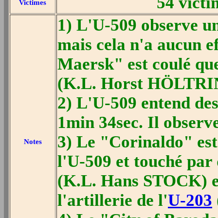
54 victi
Victimes
1) L'U-509 observe un
mais cela n'a aucun ef
Maersk" est coulé que
(K.L. Horst HÖLTRI
2) L'U-509 entend des
1min 34sec. Il observ
3) Le "Corinaldo" es
Notes
l'U-509 et touché par
(K.L. Hans STOCK) et 
l'artillerie de l'
U-203