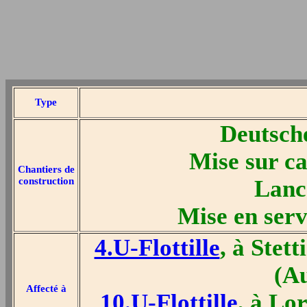
Type
Deutsch
Mise sur c
Chantiers de
construction
Lanc
Mise en ser
4.U-Flottille
, à Stet
(A
Affecté à
10.U-Flottille
, à Lor