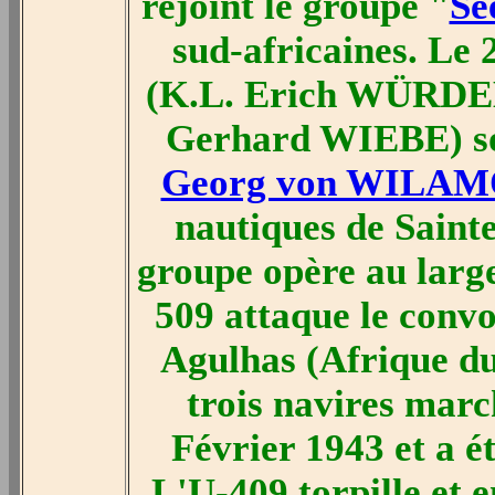
rejoint le groupe "
Se
sud-africaines. Le 
(K.L. Erich WÜRDEM
Gerhard WIEBE) sont
Georg von WIL
nautiques de Sainte
groupe opère au large
509 attaque le conv
Agulhas (Afrique du
trois navires marc
Février 1943 et a é
L'U-409 torpille et 