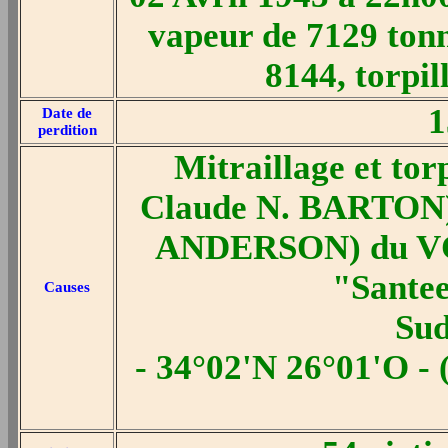
vapeur de 7129 ton
8144, torpil
1
Date de
perdition
Mitraillage et tor
Claude N. BARTON) 
ANDERSON) du VC-
"Santee
Causes
Sud
- 34°02'N 26°01'O - 