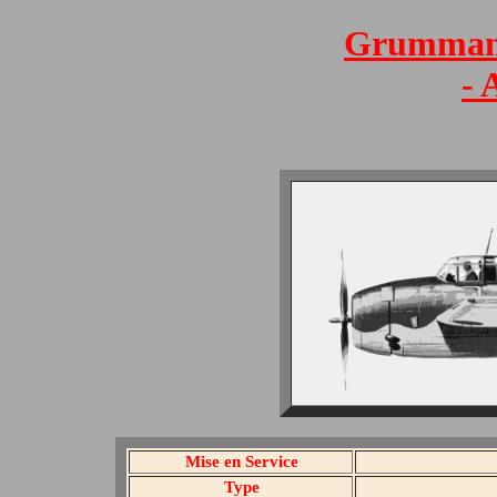
Grumman 
- 
Mise en Service
Type