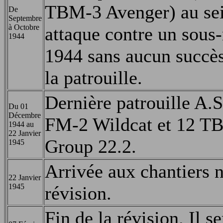
TBM-3 Avenger) au sei
De
Septembre
à Octobre
attaque contre un sous
1944
1944 sans aucun succès.
la patrouille.
Dernière patrouille A.
Du 01
Décembre
FM-2 Wildcat et 12 TB
1944 au
22 Janvier
Group 22.2.
1945
Arrivée aux chantiers 
22 Janvier
1945
révision.
Fin de la révision. Il s