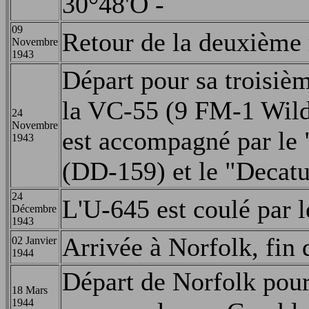
30°48'O -
09
Retour de la deuxième 
Novembre
1943
Départ pour sa troisiè
la VC-55 (9 FM-1 Wild
24
Novembre
est accompagné par le
1943
(DD-159) et le "Decat
24
L'U-645 est coulé par 
Décembre
1943
Arrivée à Norfolk, fin 
02 Janvier
1944
Départ de Norfolk pour 
18 Mars
1944