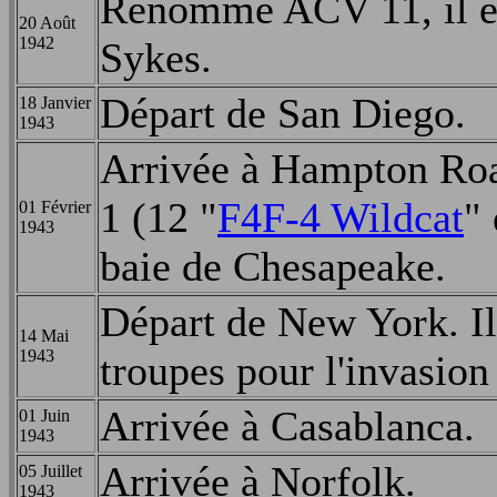
Renommé ACV 11, il es
20 Août
1942
Sykes.
Départ de San Diego.
18 Janvier
1943
Arrivée à Hampton Roa
1 (12 "
F4F-4 Wildcat
" 
01 Février
1943
baie de Chesapeake.
Départ de New York. Il 
14 Mai
1943
troupes pour l'invasion
Arrivée à Casablanca.
01 Juin
1943
Arrivée à Norfolk.
05 Juillet
1943