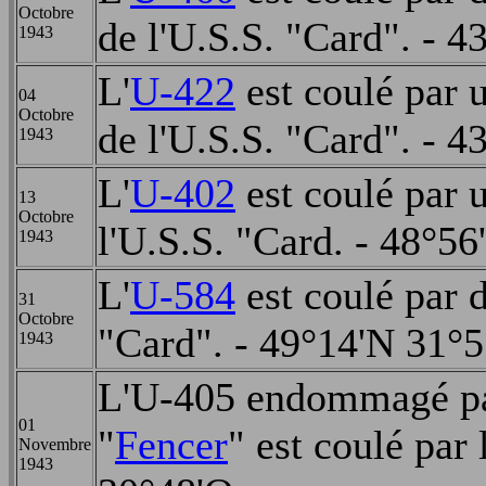
Octobre
de l'U.S.S. "Card". - 4
1943
L'
U-422
est coulé par 
04
Octobre
de l'U.S.S. "Card". - 4
1943
L'
U-402
est coulé par 
13
Octobre
l'U.S.S. "Card. - 48°56
1943
L'
U-584
est coulé par 
31
Octobre
"Card". - 49°14'N 31°5
1943
L'U-405 endommagé pa
01
"
Fencer
" est coulé par
Novembre
1943