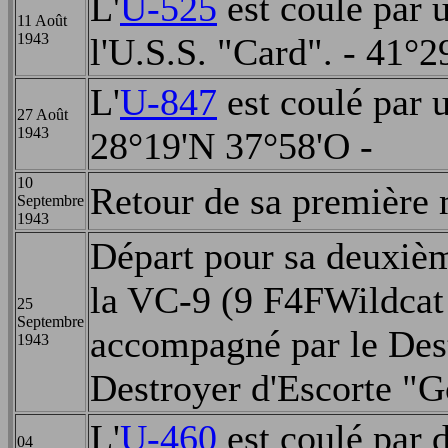
L'
U-525
est coulé par 
11 Août
1943
l'U.S.S. "Card". - 41°2
L'
U-847
est coulé par 
27 Août
1943
28°19'N 37°58'O -
10
Retour de sa première 
Septembre
1943
Départ pour sa deuxiè
la VC-9 (9 F4FWildcat 
25
Septembre
accompagné par le Dest
1943
Destroyer d'Escorte "Go
L'
U-460
est coulé par 
04