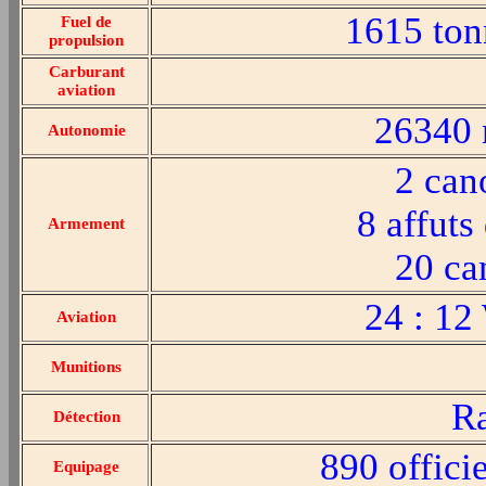
1615 ton
Fuel de
propulsion
Carburant
aviation
26340 
Autonomie
2 can
8 affut
Armement
20 ca
24 : 12
Aviation
Munitions
Ra
Détection
890 offici
Equipage