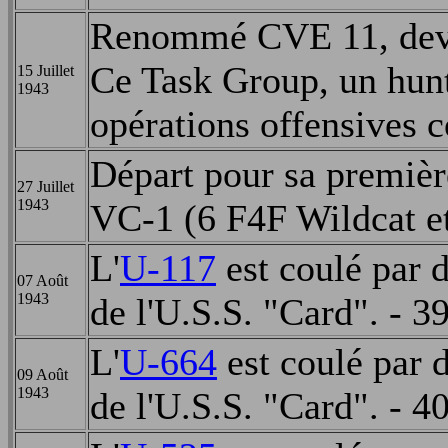
Renommé CVE 11, devie
Ce Task Group, un hunte
15 Juillet
1943
opérations offensives c
Départ pour sa premiè
27 Juillet
1943
VC-1 (6 F4F Wildcat e
L'
U-117
est coulé par 
07 Août
1943
de l'U.S.S. "Card". - 3
L'
U-664
est coulé par 
09 Août
1943
de l'U.S.S. "Card". - 4