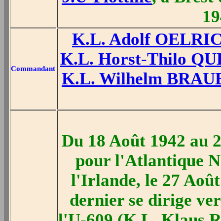
19
K.L. Adolf OELRI
K.L. Horst-Thilo Q
Commandant
K.L. Wilhelm BRAU
Du 18 Août 1942 au 2
pour l'Atlantique N
l'Irlande, le 27 Aoû
dernier se dirige ve
l'U-609 (K.L. Klaus 