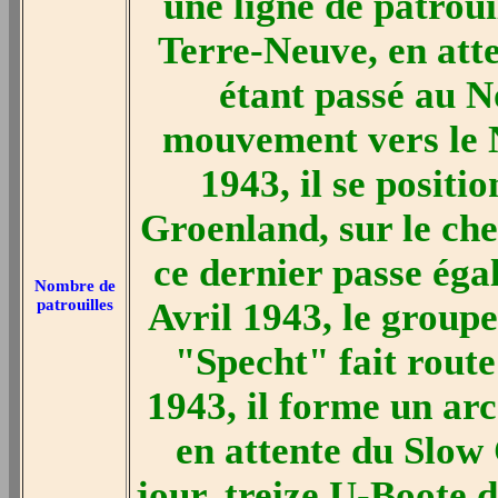
une ligne de patroui
Terre-Neuve, en att
étant passé au No
mouvement vers le N
1943, il se positi
Groenland, sur le ch
ce dernier passe ég
Nombre de
patrouilles
Avril 1943, le groupe
"Specht" fait route
1943, il forme un arc
en attente du Slo
jour, treize U-Boote 