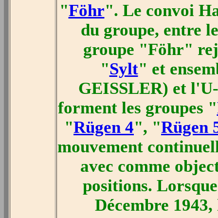
"
Föhr
". Le convoi H
du groupe, entre l
groupe "Föhr" rej
"
Sylt
" et ensem
GEISSLER) et l'U-
forment les groupes "
"
Rügen 4
", "
Rügen 
mouvement continuell
avec comme objectif
positions. Lorsque 
Décembre 1943, l