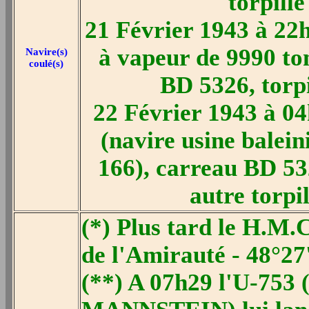
torpill
21 Février 1943 à 22
à vapeur de 9990 to
Navire(s)
coulé(s)
BD 5326, torpi
22 Février 1943 à 04
(navire usine balei
166), carreau BD 532
autre torpi
(*) Plus tard le H.M.
de l'Amirauté - 48°27
(**) A 07h29 l'U-753