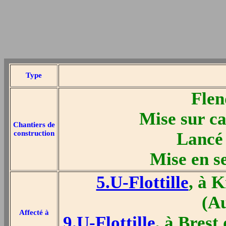
Type
Flen
Mise sur c
Chantiers de
construction
Lancé 
Mise en s
5.U-Flottille
, à 
(A
Affecté à
9.U-Flottille
, à Bres