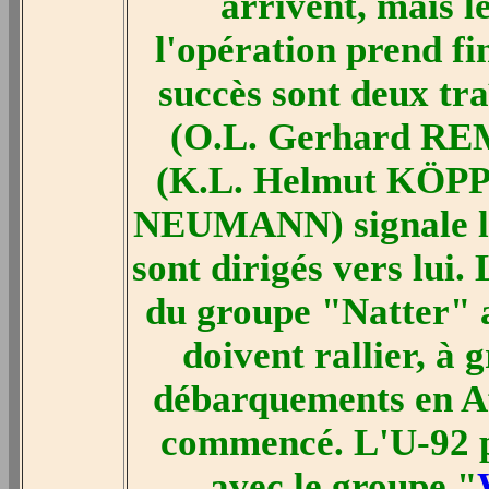
arrivent, mais l
l'opération prend fi
succès sont deux tra
(O.L. Gerhard REM
(K.L. Helmut KÖPP
NEUMANN) signale le
sont dirigés vers lui
du groupe "Natter" 
doivent rallier, à 
débarquements en Afr
commencé. L'U-92 pa
avec le groupe "