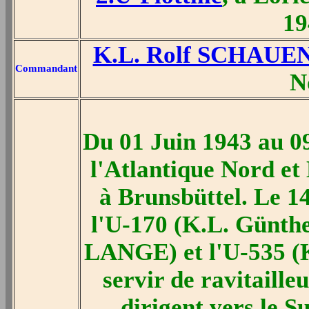
19
K.L. Rolf SCHAU
Commandant
N
Du 01 Juin 1943 au 09
l'Atlantique Nord et 
à Brunsbüttel. Le 14
l'U-170 (K.L. Günth
LANGE) et l'U-535 
servir de ravitaille
dirigent vers le S