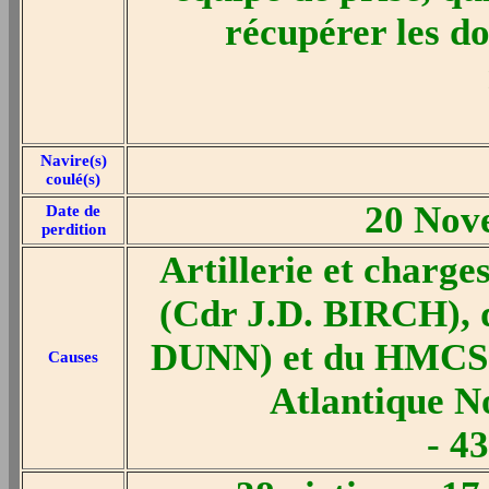
récupérer les d
Navire(s)
coulé(s)
20 Nov
Date de
perdition
Artillerie et char
(Cdr J.D. BIRCH),
DUNN) et du HMCS 
Causes
Atlantique N
- 4