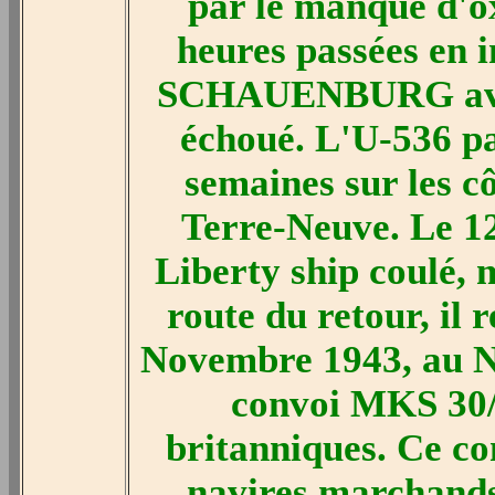
par le manque d'o
heures passées en 
SCHAUENBURG avise
échoué. L'U-536 pa
semaines sur les c
Terre-Neuve. Le 1
Liberty ship coulé, 
route du retour, il 
Novembre 1943, au No
convoi MKS 30/S
britanniques. Ce co
navires marchands