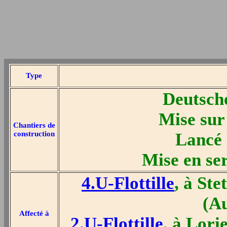
Type
Deutsch
Mise sur
Chantiers de
construction
Lancé 
Mise en ser
4.U-Flottille
, à St
(A
Affecté à
2.U-Flottille
, à Lor