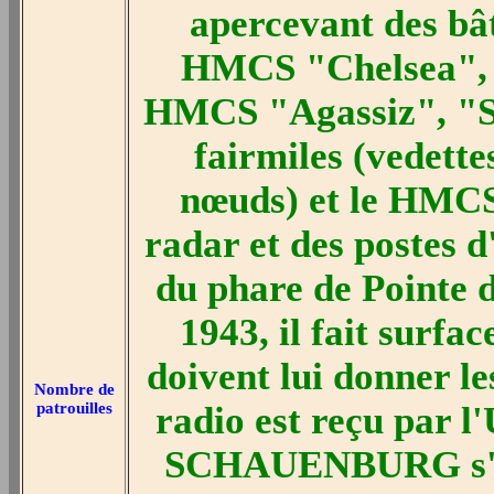
apercevant des bât
HMCS "Chelsea", c
HMCS "Agassiz", "Sh
fairmiles (vedette
nœuds) et le HMCS
radar et des postes d
du phare de Pointe 
1943, il fait surfac
doivent lui donner l
Nombre de
patrouilles
radio est reçu par l'
SCHAUENBURG s'éloi