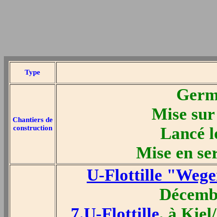
Type
Germa
Mise sur
Chantiers de
construction
Lancé l
Mise en ser
U-Flottille "Weg
Décembr
7.U-Flottille
, à Kie