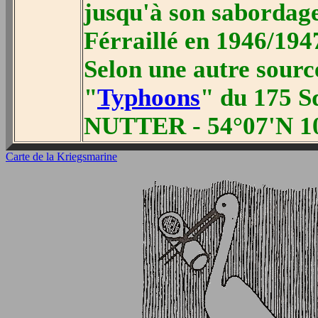
jusqu'à son sabordage
Férraillé en 1946/194
Selon une autre sourc
"
Typhoons
" du 175 S
NUTTER - 54°07'N 10
Carte de la Kriegsmarine