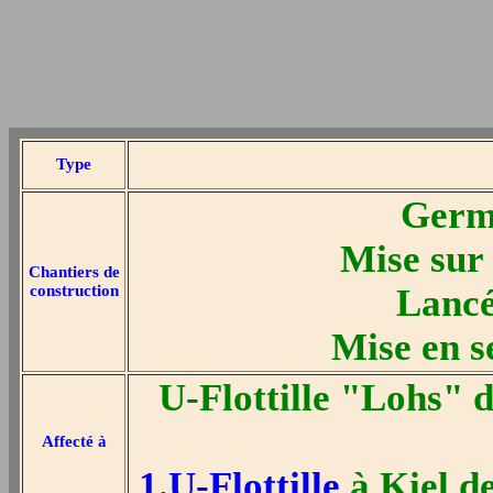
Type
Germa
Mise sur 
Chantiers de
construction
Lancé
Mise en s
U-Flottille "Lohs"
Affecté à
1.U-Flottille
à Kiel de