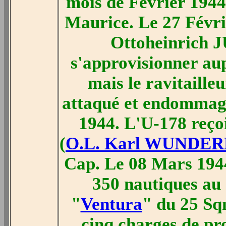
mois de Février 1944, 
Maurice. Le 27 Févrie
Ottoheinrich J
s'approvisionner au
mais le ravitaille
attaqué et endommagé
1944. L'U-178 reçoit
(
O.L. Karl WUNDE
Cap. Le 08 Mars 1944,
350 nautiques au 
"
Ventura
" du 25 Sqn
cinq charges de pr