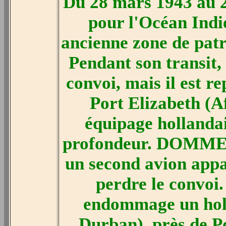
Du 28 mars 1943 au 
pour l'Océan Indie
ancienne zone de patro
Pendant son transit, 
convoi, mais il est r
Port Elizabeth (Af
équipage hollandai
profondeur. DOMMES r
un second avion appar
perdre le convoi. 
endommage un holl
Durban), près de P