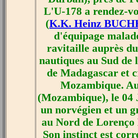
L'U-178 a rendez-vou
(
K.K. Heinz BUC
d'équipage malade 
ravitaille auprès d
nautiques au Sud de l
de Madagascar et cr
Mozambique. Au
(Mozambique), le 04 J
un norvégien et un 
au Nord de Lorenço M
Son instinct est corre