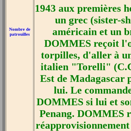
1943 aux premières heu
un grec (sister-s
américain et un b
Nombre de
patrouilles
DOMMES reçoit l'ord
torpilles, d'aller à
italien "Torelli" (C
Est de Madagascar po
lui. Le command
DOMMES si lui et son
Penang. DOMMES répo
réapprovisionnement e