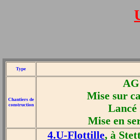
Type
AG 
Mise sur c
Chantiers de
construction
Lancé 
Mise en ser
4.U-Flottille
, à Ste