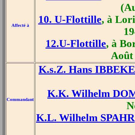
(A
10. U-Flottille
, à Lor
Affecté à
19
12.U-Flottille
, à B
Août
K.s.Z. Hans IBBEK
K.K. Wilhelm D
Commandant
N
K.L. Wilhelm SPAHR