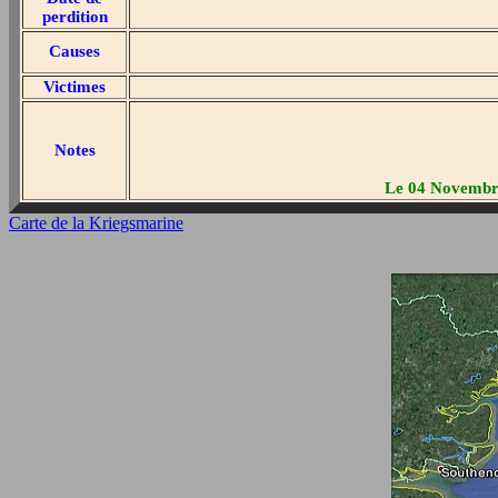
perdition
Causes
Victimes
Notes
Le 04 Novembre 
Carte de la Kriegsmarine