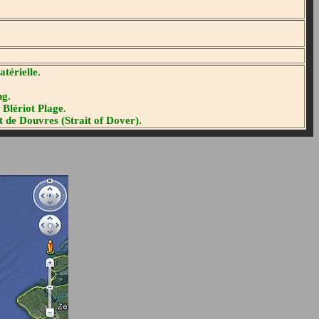
térielle.
ng.
Blériot Plage.
 de Douvres (Strait of Dover).