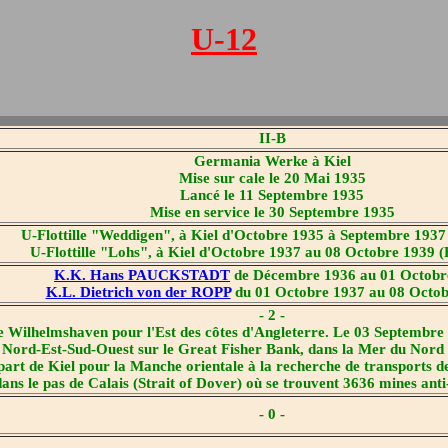
U-12
II-B
Germania Werke à Kiel
Mise sur cale le 20 Mai 1935
Lancé le 11 Septembre 1935
Mise en service le 30 Septembre 1935
U-Flottille "Weddigen", à Kiel d'Octobre 1935 à Septembre 1937
U-Flottille "Lohs", à Kiel d'Octobre 1937 au 08 Octobre 1939 (
K.K. Hans PAUCKSTADT
de Décembre 1936 au 01 Octobr
K.L. Dietrich von der ROPP
du 01 Octobre 1937 au 08 Octob
- 2 -
Wilhelmshaven pour l'Est des côtes d'Angleterre. Le 03 Septembre 19
le Nord-Est-Sud-Ouest sur le Great Fisher Bank, dans la Mer du Nor
t de Kiel pour la Manche orientale à la recherche de transports de 
ans le pas de Calais (Strait of Dover) où se trouvent 3636 mines ant
- 0 -