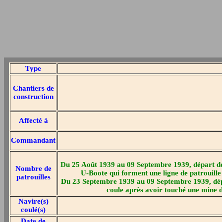
Type
Chantiers de
construction
Affecté à
Commandant
Du 25 Août 1939 au 09 Septembre 1939, départ de 
Nombre de
U-Boote qui forment une ligne de patrouil
patrouilles
Du 23 Septembre 1939 au 09 Septembre 1939, dépar
coule après avoir touché une mine d
Navire(s)
coulé(s)
Date de