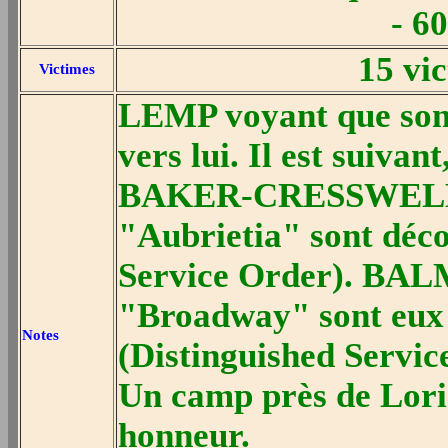
- 6
15 vic
Victimes
LEMP voyant que son 
vers lui. Il est suivan
BAKER-CRESSWELL 
"Aubrietia" sont déco
Service Order). BALM
"Broadway" sont eux 
Notes
(Distinguished Servic
Un camp près de Lori
honneur.