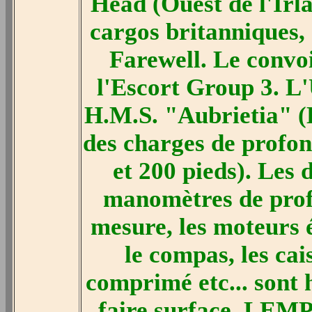
Head (Ouest de l'Irl
cargos britanniques,
Farewell. Le convoi
l'Escort Group 3. L'
H.M.S. "Aubrietia" (
des charges de profon
et 200 pieds). Les 
manomètres de prof
mesure, les moteurs é
le compas, les cais
comprimé etc... sont 
faire surface. LEMP 