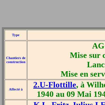
Type
AG 
Mise sur c
Chantiers de
construction
Lanc
Mise en ser
2.U-Flottille
, à Wil
Affecté à
1940 au 09 Mai 19
K.L. Fritz-Julius 