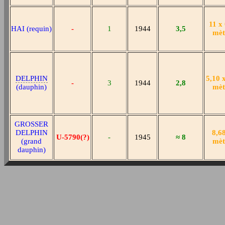
11 x
HAI (requin)
-
1
1944
3,5
mèt
DELPHIN
5,10 
-
3
1944
2,8
(dauphin)
mèt
GROSSER
DELPHIN
8,68
U-5790(?)
-
1945
≈ 8
(grand
mèt
dauphin)