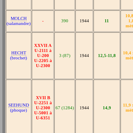
10,
MOLCH
-
390
1944
11
1,
(salamandre)
mèt
XXVII A
U-2111 à
HECHT
10,4 
U-200
3 (87)
1944
12,5-11,8
(brochet)
mèt
U-2205 à
U-2300
XVII B
U-2251 à
SEEHUND
11,9 
U-2300
67 (1284)
1944
14,9
(phoque)
mèt
U-5001 à
U-6351