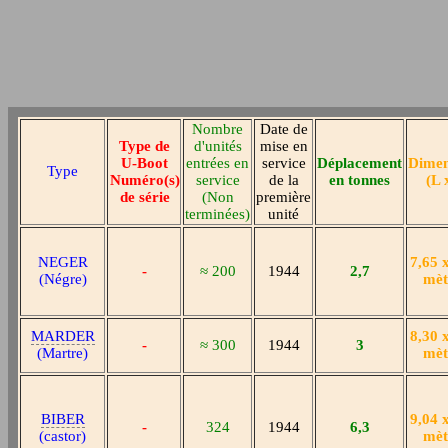
Nombre
Date de
Type de
d'unités
mise en
U-Boot
entrées en
service
Déplacement
Dimen
Type
Numéro(s)
service
de la
en tonnes
(L 
de série
(Non
première
terminées)
unité
NEGER
7,65 
-
≈ 200
1944
2,7
(Négre)
mèt
MARDER
8,30 
-
≈ 300
1944
3
(Martre)
mèt
BIBER
9,04 
-
324
1944
6,3
(castor)
mèt