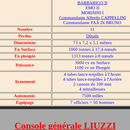
BARBARIGO II
EMO II
MORISINI I
Commandante Alfredo CAPPELLINI
Commandante FAÁ Di BRUNO
Nombre
11
Perdus
Détails
Dimensions
73 x 7,2 x 5,1 mètres
En Surface
1060 tonnes à 17,4 nœuds
En plongée
1313 tonnes à 8 nœuds
3000 cv en Surface
Puissance
1100 cv en Plongée
4 tubes lance-torpilles à l'Avant
4 tubes lance-torpilles à l'Arrière
Armement
2 canons de 100 mm
4 mitrailleuses
Autonomie.
7500 milles
Equipage
7 officiers + 50 hommes
Console générale LIUZZI