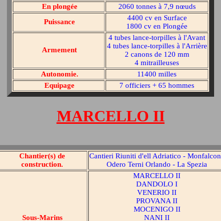
En plongée
2060 tonnes à 7,9 nœuds
4400 cv en Surface
Puissance
1800 cv en Plongée
4 tubes lance-torpilles à l'Avant
4 tubes lance-torpilles à l'Arrière
Armement
2 canons de 120 mm
4 mitrailleuses
Autonomie.
11400 milles
Equipage
7 officiers + 65 hommes
MARCELLO II
Chantier(s) de
Cantieri Riuniti d'ell Adriatico - Monfalco
construction.
Odero Terni Orlando - La Spezia
MARCELLO II
DANDOLO I
VENERIO II
PROVANA II
MOCENIGO II
Sous-Marins
NANI II