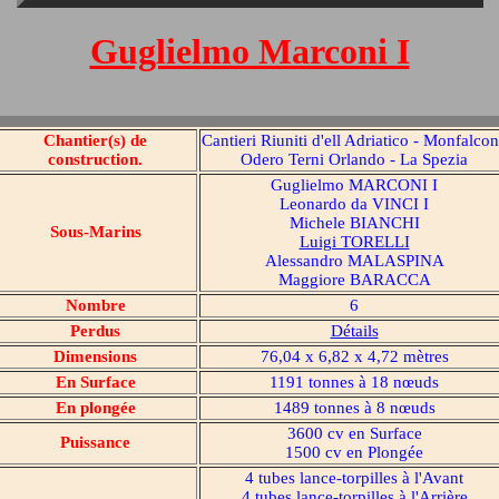
Guglielmo Marconi I
Chantier(s) de
Cantieri Riuniti d'ell Adriatico - Monfalco
construction.
Odero Terni Orlando - La Spezia
Guglielmo MARCONI I
Leonardo da VINCI I
Michele BIANCHI
Sous-Marins
Luigi TORELLI
Alessandro MALASPINA
Maggiore BARACCA
Nombre
6
Perdus
Détails
Dimensions
76,04 x 6,82 x 4,72 mètres
En Surface
1191 tonnes à 18 nœuds
En plongée
1489 tonnes à 8 nœuds
3600 cv en Surface
Puissance
1500 cv en Plongée
4 tubes lance-torpilles à l'Avant
4 tubes lance-torpilles à l'Arrière