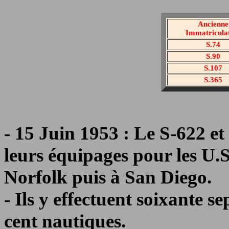
Ancienne
Immatricula
S.74
S.90
S.107
S.365
- 15 Juin 1953 : Le S-622 et
leurs équipages pour les U.S
Norfolk puis à San Diego.
- Ils y effectuent soixante s
cent nautiques.