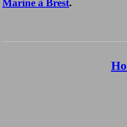
Marine à Brest
.
Ho