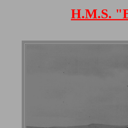
H.M.S. "B