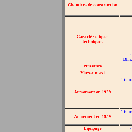
Chantiers de construction
Caractéristiques
techniques
4
Blin
Puissance
Vitesse maxi
4 tour
Armement en 1939
4 tour
Armement en 1959
Equipage
7